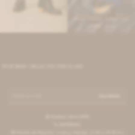
IVA OFF
IVA OFF
North Boots - Negro
Fringes Sandals - Gamuza Azul
7.033
7.033
$
8.580
$
8.580
$
$
 DE $6000 + MILLAS ITAÚ TODO EL AÑO
Suscribirme
Esteban elena 6390

092996551

Horario de Atención: Lunes a Viernes: 11:00 a 19:30 hs |
