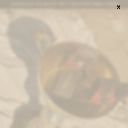
CANJEÁ ACÁ TUS MILLAS ITAÚ Y DESCONTÁ $8000 O $3000


0
NOTIFICARME