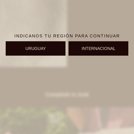
INDICANOS TU REGIÓN PARA CONTINUAR
URUGUAY
INTERNACIONAL
Completá tu look