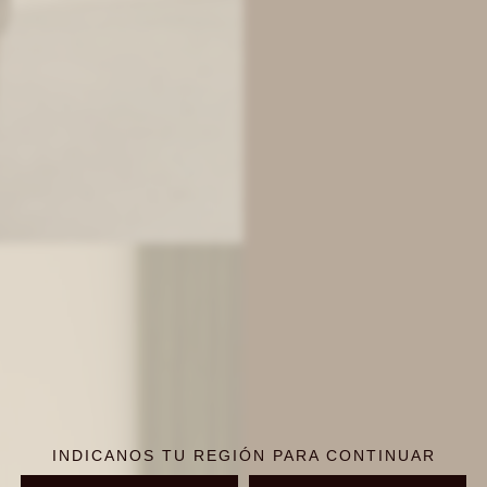
INDICANOS TU REGIÓN PARA CONTINUAR