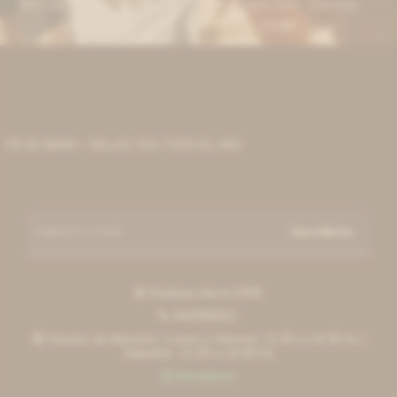
Mini Gotic Tweed - Gris Oscuro
Desert Skirt - Chocolate
4.590
4.590
$
5.600
$
5.600
$
$
 DE $6000 + MILLAS ITAÚ TODO EL AÑO
Suscribirme
Esteban elena 6390

092996551

Horario de Atención: Lunes a Viernes: 11:00 a 19:30 hs |

Sábados: 11:00 a 18:00 hs
Escribinos
