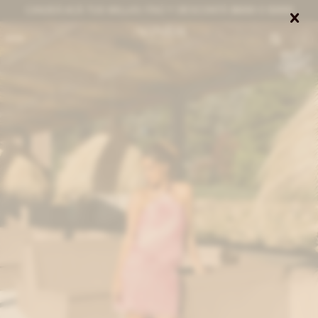
CANJEÁ ACÁ TUS MILLAS ITAÚ Y DESCONTÁ $8000 O $3000


0
NOTIFICARME