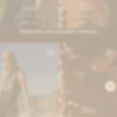
IVA OFF
IVA OFF
Giraffe Pin - Dorado
Raw Stone Ring - Traslúcido
570
1.967
$
695
$
2.400
$
$
Productos que te pueden interesar
IVA OFF
IVA OFF