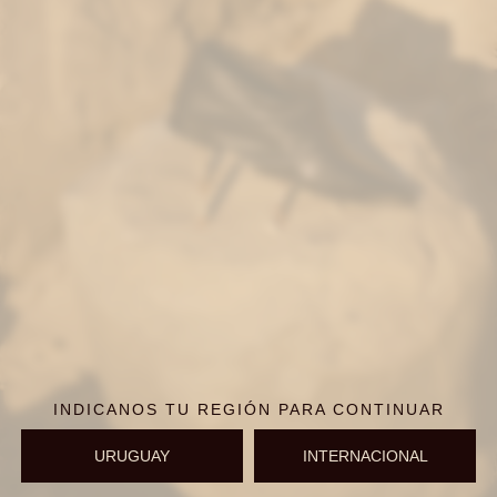
INDICANOS TU REGIÓN PARA CONTINUAR
URUGUAY
INTERNACIONAL