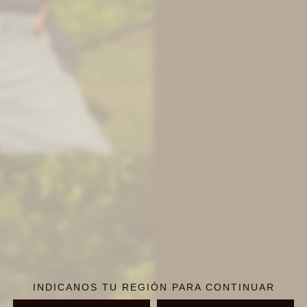
INDICANOS TU REGIÓN PARA CONTINUAR