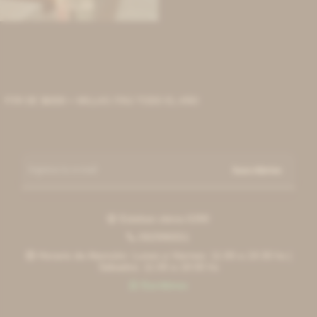
11.200
$
IR DE $6000 + MILLAS ITAÚ TODO EL AÑO
Suscribirme
Esteban elena 6390

092996551

Horario de Atención: Lunes a Viernes: 11:00 a 19:30 hs |

Sábados: 11:00 a 18:00 hs
Escribinos
