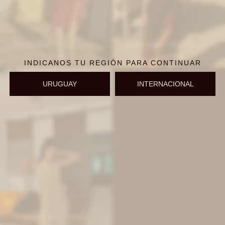
Rosette Dress - Rojo / Fucsia
Rosette Dress - Chocolate / Rojo
11.200
11.200
$
$
INDICANOS TU REGIÓN PARA CONTINUAR
URUGUAY
INTERNACIONAL
Rosette Dress - Dorado