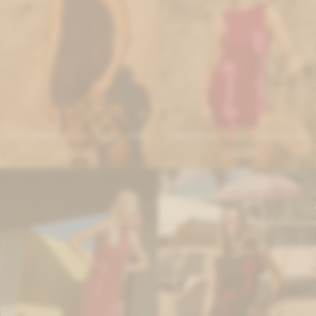
Short Rosette Dress - Negro / Ocre
Short Rosette Dress - Rojo / Rosado
10.200
10.200
$
$