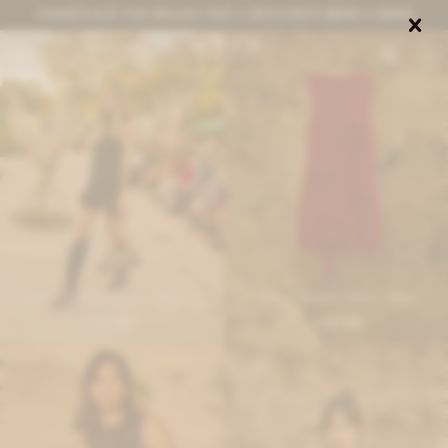
CANJEÁ ACÁ TUS MILLAS ITAÚ Y DESCONTÁ $8000 O $3000


0
Short Rosette Dress - Negro
Short Rosette Dress - Rojo
10.200
10.200
$
$