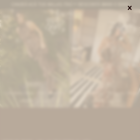
CANJEÁ ACÁ TUS MILLAS ITAÚ Y DESCONTÁ $8000 O $3000


0
IVA OFF
IVA OFF
Gala Boho Dress - Dots Chocolate
Gala Boho Dress - Terracota / Beige
9.672
9.672
$
11.800
$
11.800
$
$