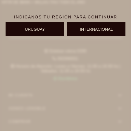
ARTIR DE $6000 + MILLAS ITAÚ TODO EL AÑO
INDICANOS TU REGIÓN PARA CONTINUAR
URUGUAY
INTERNACIONAL
Suscribirme
Esteban elena 6390

092996551

Horario de Atención: Lunes a Viernes: 11:00 a 19:30 hs |

Sábados: 11:00 a 18:00 hs
Escribinos

MI CUENTA
AGNES LENOBLE
COMPRAR