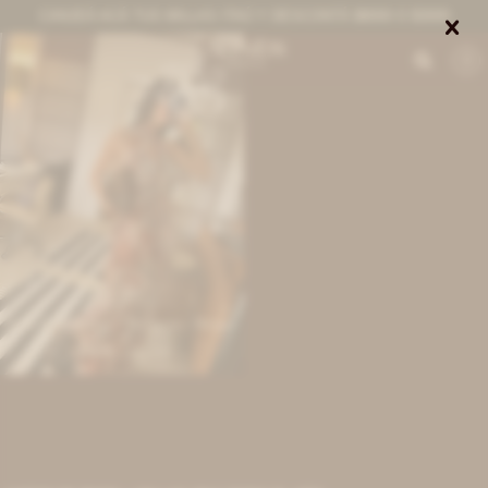
CANJEÁ ACÁ TUS MILLAS ITAÚ Y DESCONTÁ $8000 O $3000


0
IVA OFF
Gala Boho Dress - Terracota / Beige
9.672
$
11.800
$