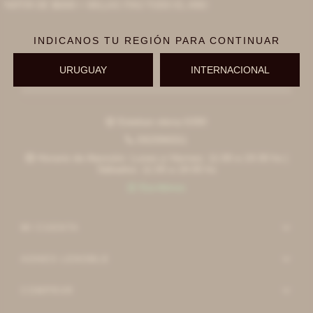
PARTIR DE $6000 + MILLAS ITAÚ TODO EL AÑO
INDICANOS TU REGIÓN PARA CONTINUAR
URUGUAY
INTERNACIONAL
Suscribirme
Esteban elena 6390

092996551

Horario de Atención: Lunes a Viernes: 11:00 a 19:30 hs |

Sábados: 11:00 a 18:00 hs
Escribinos

MI CUENTA
AGNES LENOBLE
COMPRAR