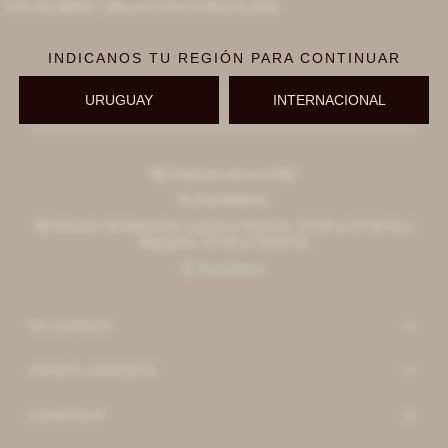
TIR DE $6000 + MILLAS ITAÚ TODO EL AÑO
INDICANOS TU REGIÓN PARA CONTINUAR
URUGUAY
INTERNACIONAL
Suscribirme
Esteban elena 6390

092996551

Horario de Atención: Lunes a Viernes: 11:00 a 19:30 hs |

Sábados: 11:00 a 18:00 hs
Escribinos

MI CUENTA
AGNES LENOBLE
COMPRAR