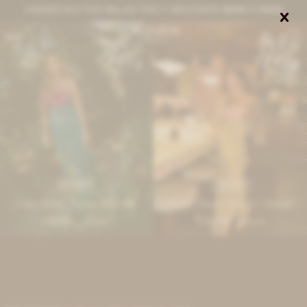
CANJEÁ ACÁ TUS MILLAS ITAÚ Y DESCONTÁ $8000 O $3000


0
IVA OFF
IVA OFF
Iconic Dress - Fucsia / Petróleo
Iconic Dress - Rosado / Dorado
12.951
12.951
$
15.800
$
15.800
$
$