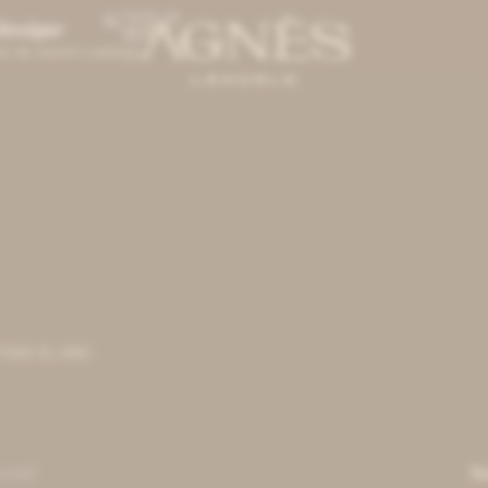
es de nuestro catálogo.
EL AÑO
S