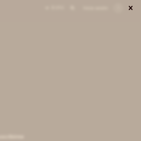

0
uscribirme