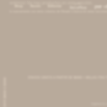
¡Lo sentimos! No hay productos en esta sección.
Shop
Stores
Editorial
Inténtalo nuevamente con otros criterios de filtrado o busca en otras seccion
ENVIOS GRATIS A PARTIR DE $6000 + MILLAS ITAÚ TODO 