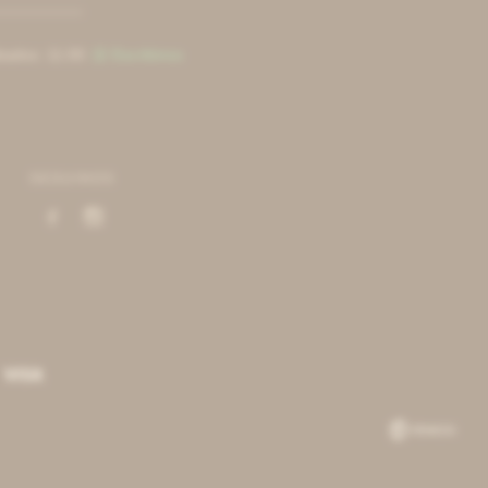
bados: 11:00
Escribinos

SEGUINOS

