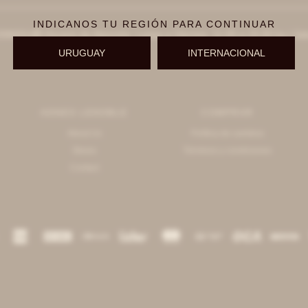
INDICANOS TU REGIÓN PARA CONTINUAR
996551
Horario de Atención: Lunes a Viernes: 11:00 a 19:30 hs | Sá

a 18:00 hs
URUGUAY
INTERNACIONAL
AGNES LENOBLE
COMPRAR
About Us
Política de cambios
Stores
Términos y condiciones
Contact