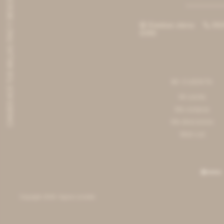
CANJEÁ ACÁ TUS MILLAS ITAÚ Y DESCONTÁ $8000 O $3000
Esteban elena
092


6390
MI CUENTA
Mi cuenta
Mis compras
Mis direcciones
Wish List
© Copyright 2026 / Agnes Lenoble