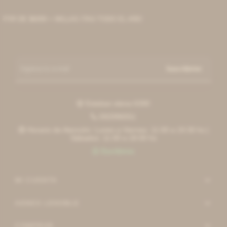
IR DE $6000 + MILLAS ITAÚ TODO EL AÑO
Suscribirme
Esteban elena 6390

092996551

Horario de Atención: Lunes a Viernes: 11:00 a 19:30 hs |

Sábados: 11:00 a 18:00 hs
Escribinos

MI CUENTA
AGNES LENOBLE
COMPRAR