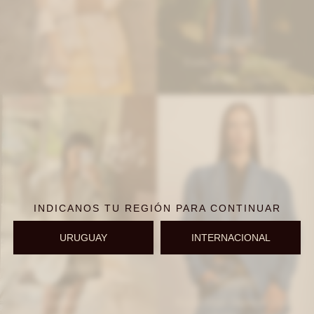
IVA OFF
IVA OFF
Disco Blazer - Dorado
Exotic Coat - Azul Marino
9.427
11.394
$
11.500
$
13.900
$
$
INDICANOS TU REGIÓN PARA CONTINUAR
URUGUAY
INTERNACIONAL
IVA OFF
IVA OFF
Blazer Double Trouble Vol 2 -
Combinación 7
Blazer Office Vaquero - Oscuro