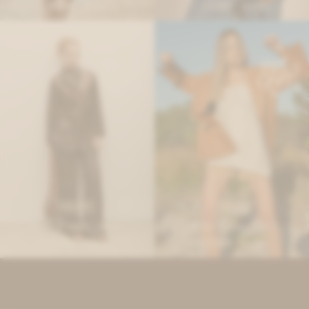
10.369
7.517
$
12.650
$
9.170
$
$
IVA OFF
IVA OFF
Blazer Triangle - óxido
Blazer Timba - Camel
15.492
13.525
$
18.900
$
16.500
$
$