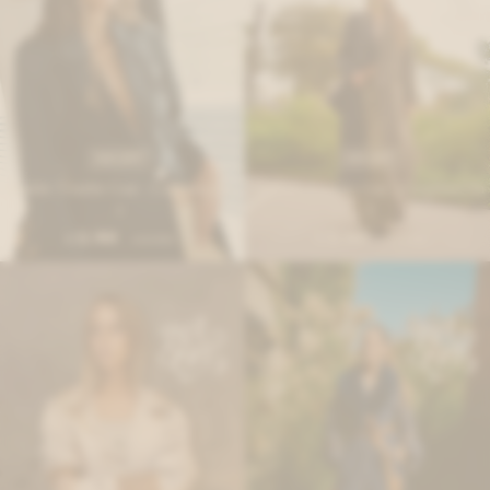
IVA OFF
IVA OFF
Double Trouble Coat - Combinación
Double Trouble Coat - Combinación
1
2
11.968
11.968
$
14.600
$
14.600
$
$