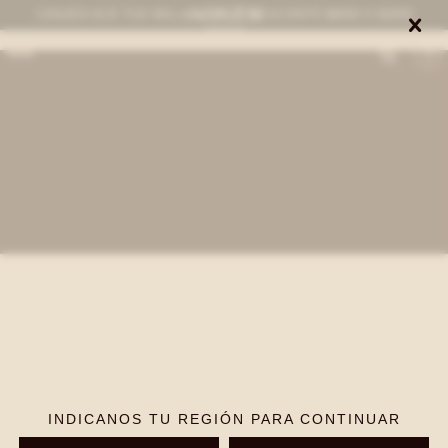
CANJEÁ ACÁ TUS MILLAS ITAÚ Y DESCONTÁ $8000 O $3000


0
INDICANOS TU REGIÓN PARA CONTINUAR