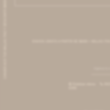
CANJEÁ ACÁ TUS MILLAS ITAÚ Y DESCONTÁ $8000 O $3000
ENVIOS GRATIS A PARTIR DE $6000 + MILLAS ITAÚ TODO
Esteban elena
092


6390