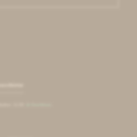
uscribirme
bados: 11:00
Escribinos
