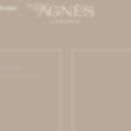
- Montevideo.
nes: 11:00 a 19:30 hs |