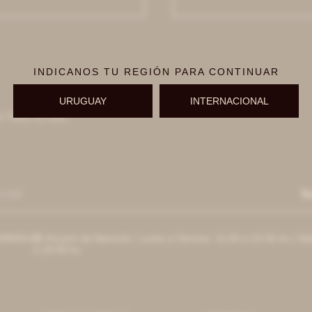
INDICANOS TU REGIÓN PARA CONTINUAR
URUGUAY
INTERNACIONAL
 EL AÑO
S
996551
Horario de Atención: Lunes a Viernes: 11:00 a 19:30 hs | Sá

a 18:00 hs