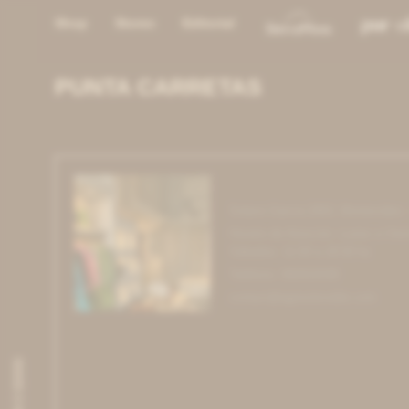
Shop
Stores
Editorial
PUNTA CARRETAS
PUNTA CARRETAS
Solano Garcia 2463, Montevideo 
Horario de Atención: Lunes a Vier
Sábados: 11:00 a 18:00 hs
Teléfono: 092919338
contact@agneslenoble.com