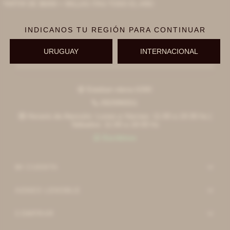
PARTIR DE $6000 + MILLAS ITAÚ TODO EL AÑO
INDICANOS TU REGIÓN PARA CONTINUAR
URUGUAY
INTERNACIONAL
Suscribirme
Esteban elena 6390

092996551

Horario de Atención: Lunes a Viernes: 11:00 a 19:30 hs |

Sábados: 11:00 a 18:00 hs
Escribinos

MI CUENTA
AGNES LENOBLE
COMPRAR