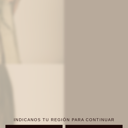
INDICANOS TU REGIÓN PARA CONTINUAR