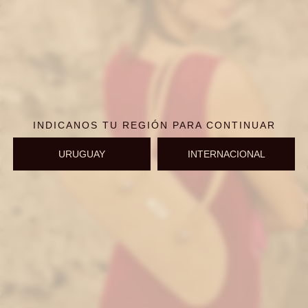
INDICANOS TU REGIÓN PARA CONTINUAR
URUGUAY
INTERNACIONAL