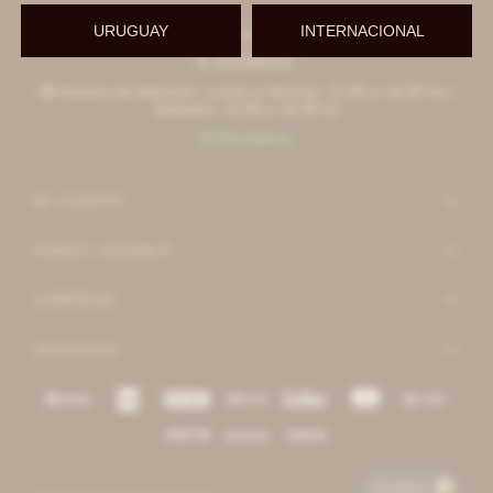
URUGUAY
INTERNACIONAL
Esteban elena 6390

092996551

Horario de Atención: Lunes a Viernes: 11:00 a 19:30 hs |

Sábados: 11:00 a 18:00 hs
Escribinos

MI CUENTA
AGNES LENOBLE
COMPRAR
SEGUINOS
Escribinos