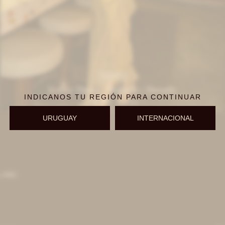
IVA OFF
Iconic Dress - Rosado / Dorado
INDICANOS TU REGIÓN PARA CONTINUAR
12.951
$
15.800
$
URUGUAY
INTERNACIONAL