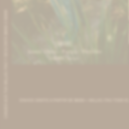
CANJEÁ ACÁ TUS MILLAS ITAÚ Y DESCONTÁ $8000 O $3000
IVA OFF
Iconic Dress - Fucsia / Petróleo
12.951
$
15.800
$
ENVIOS GRATIS A PARTIR DE $6000 + MILLAS ITAÚ TODO EL AÑO