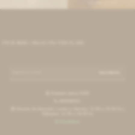
1.254
1.254
$
1.530
$
1.530
$
$
IR DE $6000 + MILLAS ITAÚ TODO EL AÑO
Suscribirme
Esteban elena 6390

092996551

Horario de Atención: Lunes a Viernes: 11:00 a 19:30 hs |

Sábados: 11:00 a 18:00 hs
Escribinos
