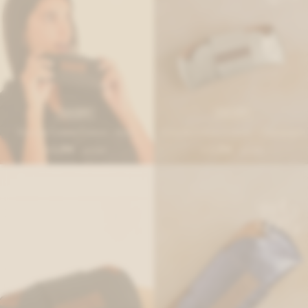
IVA OFF
IVA OFF
Estuche Lentes Crocco - Azul
Estuche Lentes Crocco - Champagne
1.254
1.254
$
1.530
$
1.530
$
$