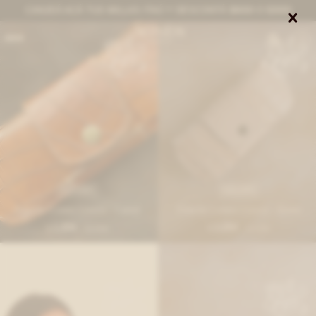
CANJEÁ ACÁ TUS MILLAS ITAÚ Y DESCONTÁ $8000 O $3000


0
IVA OFF
IVA OFF
Estuche Lentes Crocco - Camel
Estuche Lentes Crocco - Arena
1.254
1.254
$
1.530
$
1.530
$
$