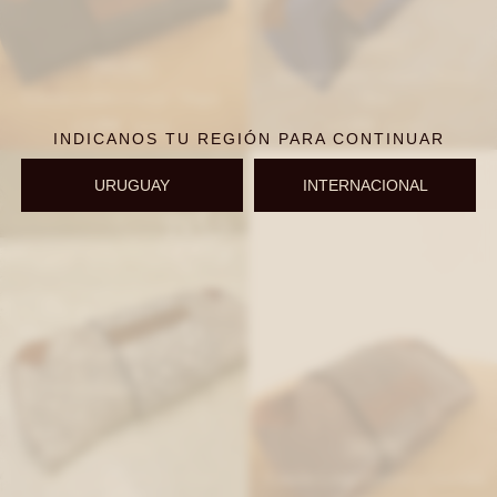
IVA OFF
IVA OFF
Estuche Lentes Crocco - Shinny
Estuche Lentes Crocco - Negro
Blue
1.254
1.254
$
1.530
$
1.530
$
$
INDICANOS TU REGIÓN PARA CONTINUAR
URUGUAY
INTERNACIONAL
IVA OFF
IVA OFF
Estuche Lentes Crocco - Topo
Estuche Lentes Crocco - Chocolate