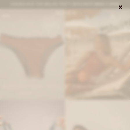
CANJEÁ ACÁ TUS MILLAS ITAÚ Y DESCONTÁ $8000 O $3000


0
IVA OFF
IVA OFF
Diagonal Bikini Bottom - Terracota
Diagonal Bikini Top - Terracota
2.049
2.705
$
2.500
$
3.300
$
$