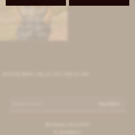
IVA OFF
Traje de Baño Cross - Print
3.197
$
3.900
$
ARTIR DE $6000 + MILLAS ITAÚ TODO EL AÑO
Suscribirme
Esteban elena 6390

092996551
