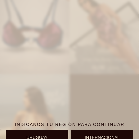
IVA OFF
IVA OFF
Estribo Bikini Top - Violeta
Wild One Piece - Violeta
2.705
6.230
$
3.300
$
7.600
$
$
INDICANOS TU REGIÓN PARA CONTINUAR
URUGUAY
INTERNACIONAL