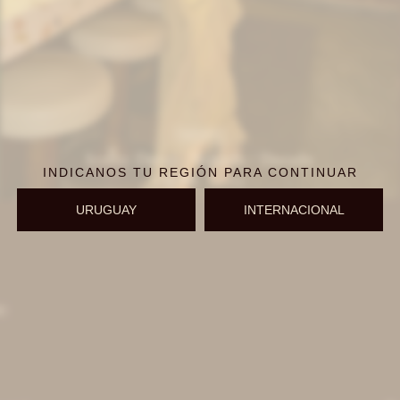
IVA OFF
Iconic Dress - Rosado / Dorado
INDICANOS TU REGIÓN PARA CONTINUAR
12.951
$
15.800
$
URUGUAY
INTERNACIONAL