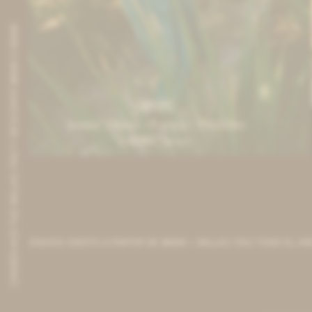
CANJEÁ ACÁ TUS MILLAS ITAÚ Y DESCONTÁ $8000 O $3000
IVA OFF
Iconic Dress - Fucsia / Petróleo
12.951
$
15.800
$
VIOS GRATIS A PARTIR DE $6000 + MILLAS ITAÚ TODO EL AÑO