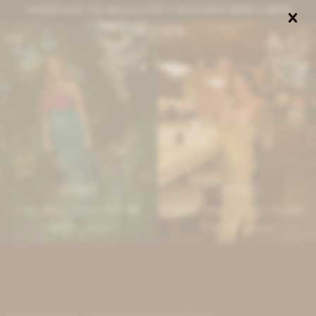
CANJEÁ ACÁ TUS MILLAS ITAÚ Y DESCONTÁ $8000 O $3000


0
IVA OFF
IVA OFF
Iconic Dress - Fucsia / Petróleo
Iconic Dress - Rosado / Dorado
12.951
12.951
$
15.800
$
15.800
$
$