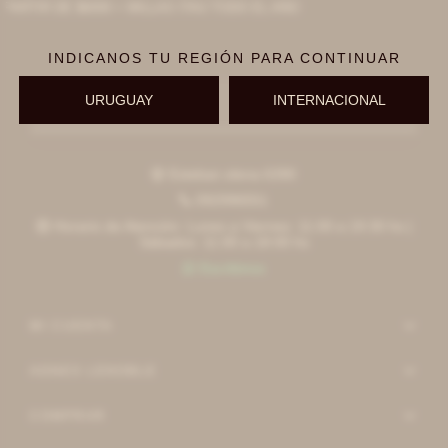
PARTIR DE $6000 + MILLAS ITAÚ TODO EL AÑO
INDICANOS TU REGIÓN PARA CONTINUAR
URUGUAY
INTERNACIONAL
Suscribirme
Esteban elena 6390

092996551

Horario de Atención: Lunes a Viernes: 11:00 a 19:30 hs |

Sábados: 11:00 a 18:00 hs
Escribinos

MI CUENTA
AGNES LENOBLE
COMPRAR