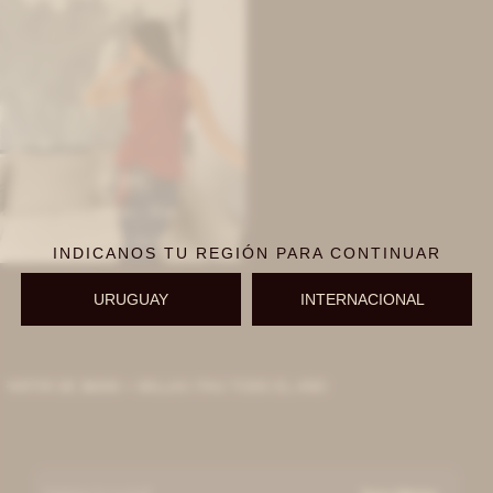
IVA OFF
Top Rosette - Rojo
7.213
$
8.800
$
INDICANOS TU REGIÓN PARA CONTINUAR
URUGUAY
INTERNACIONAL
ARTIR DE $6000 + MILLAS ITAÚ TODO EL AÑO