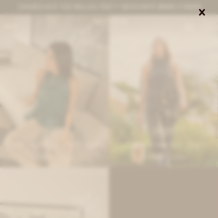
CANJEÁ ACÁ TUS MILLAS ITAÚ Y DESCONTÁ $8000 O $3000


0
IVA OFF
IVA OFF
Leather Frunce Top - Verde Inglés
Leather Frunce Top - Negro
7.869
7.869
$
9.600
$
9.600
$
$