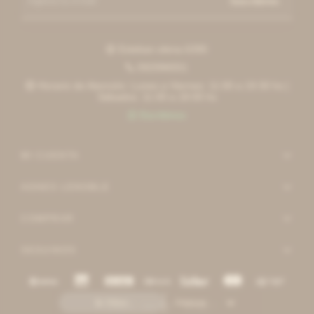
Suscribirme
Esteban elena 6390

092996551

Horario de Atención: Lunes a Viernes: 11:00 a 19:30 hs |

Sábados: 11:00 a 18:00 hs
Escribinos

MI CUENTA
AGNES LENOBLE
COMPRAR
SEGUINOS
Recomendados