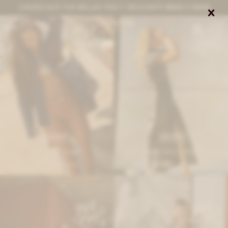
CANJEÁ ACÁ TUS MILLAS ITAÚ Y DESCONTÁ $8000 O $3000


0
IVA OFF
IVA OFF
Bermuda - Camel
Friend Skirt - Negro
6.763
13.435
$
8.250
$
16.390
$
$