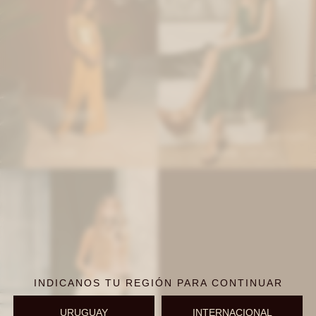
IVA OFF
IVA OFF
Friend Skirt - Peach
Formal Friend Skirt - Verde Inglés
13.435
13.435
$
16.390
$
16.390
$
$
INDICANOS TU REGIÓN PARA CONTINUAR
URUGUAY
INTERNACIONAL