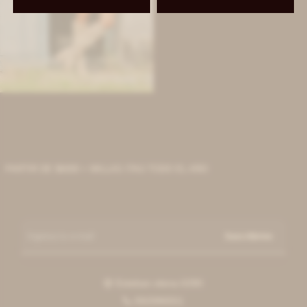
IVA OFF
Leather Shorts - Hielo
7.213
$
8.800
$
PARTIR DE $6000 + MILLAS ITAÚ TODO EL AÑO
Suscribirme
Esteban elena 6390

092996551
