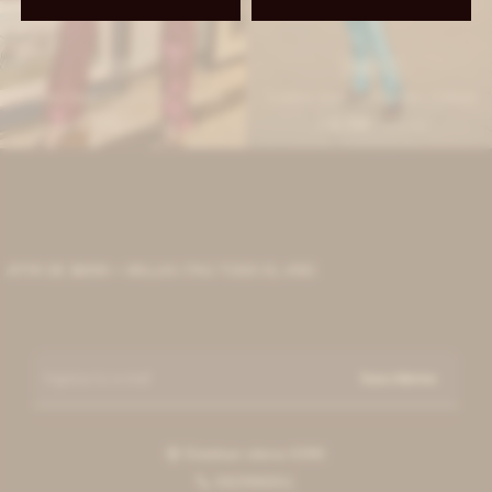
IVA OFF
IVA OFF
Leather Jeans Galácticos - Fucsia
Leather Jeans Galácticos - Celeste
11.558
11.558
$
14.100
$
14.100
$
$
TIR DE $6000 + MILLAS ITAÚ TODO EL AÑO
Suscribirme
Esteban elena 6390

092996551
