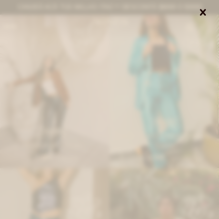
CANJEÁ ACÁ TUS MILLAS ITAÚ Y DESCONTÁ $8000 O $3000


0
IVA OFF
IVA OFF
Leather Jeans Crawford Galácticos -
Spider Pants - Negro
Celeste
13.894
11.558
$
16.950
$
14.100
$
$