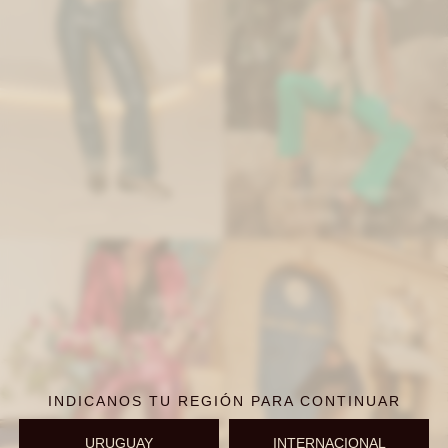
IVA OFF
IVA OFF
Leather jeans - Azul
Leather jeans - Menta
13.976
13.976
$
17.050
$
17.050
$
$
INDICANOS TU REGIÓN PARA CONTINUAR
URUGUAY
INTERNACIONAL