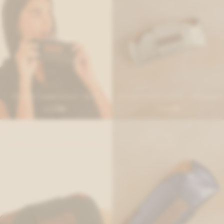
Estuche Lentes Crocco - Azul
Estuche Lentes Crocco - Champagne
1.530
1.530
$
$