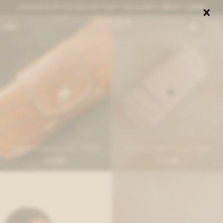
CANJEÁ ACÁ TUS MILLAS ITAÚ Y DESCONTÁ $8000 O $3000


0
Estuche Lentes Crocco - Camel
Estuche Lentes Crocco - Arena
1.530
1.530
$
$