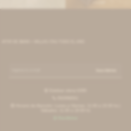
1.530
1.530
$
$
TIR DE $6000 + MILLAS ITAÚ TODO EL AÑO
Suscribirme
Esteban elena 6390

092996551

Horario de Atención: Lunes a Viernes: 11:00 a 19:30 hs |

Sábados: 11:00 a 18:00 hs
Escribinos
