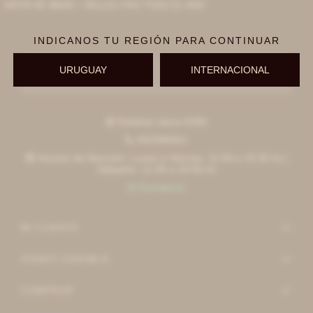
ARTIR DE $6000 + MILLAS ITAÚ TODO EL AÑO
INDICANOS TU REGIÓN PARA CONTINUAR
URUGUAY
INTERNACIONAL
Suscribirme
Esteban elena 6390

092996551

Horario de Atención: Lunes a Viernes: 11:00 a 19:30 hs |

Sábados: 11:00 a 18:00 hs
Escribinos

MI CUENTA
AGNES LENOBLE
COMPRAR