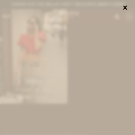
CANJEÁ ACÁ TUS MILLAS ITAÚ Y DESCONTÁ $8000 O $3000


0
IVA OFF
Romantic top - Rojo
8.853
$
10.800
$