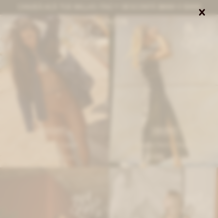
CANJEÁ ACÁ TUS MILLAS ITAÚ Y DESCONTÁ $8000 O $3000


0
IVA OFF
IVA OFF
Bermuda - Camel
Friend Skirt - Negro
6.763
13.435
$
8.250
$
16.390
$
$