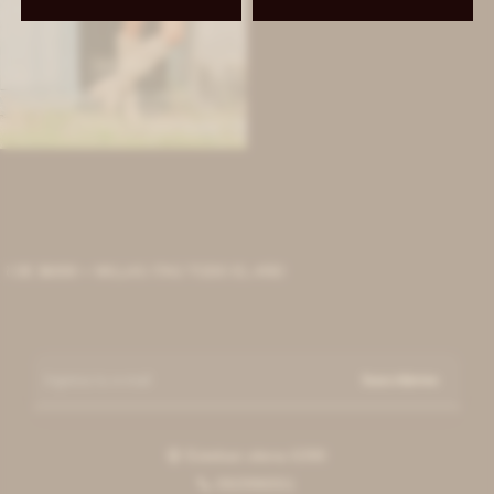
IVA OFF
Leather Shorts - Hielo
7.213
$
8.800
$
 DE $6000 + MILLAS ITAÚ TODO EL AÑO
Suscribirme
Esteban elena 6390

092996551
