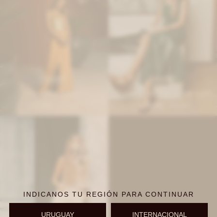
IVA OFF
IVA OFF
Friend Skirt - Peach
Formal Friend Skirt - Verde Inglés
13.435
13.435
$
16.390
$
16.390
$
$
INDICANOS TU REGIÓN PARA CONTINUAR
URUGUAY
INTERNACIONAL