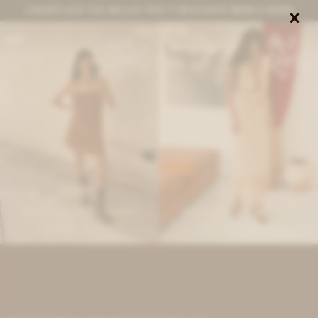
CANJEÁ ACÁ TUS MILLAS ITAÚ Y DESCONTÁ $8000 O $3000


0
IVA OFF
IVA OFF
Mini Leather Dress - Habano
Flower Raphia Dress - Beige
9.468
7.213
$
11.550
$
8.800
$
$