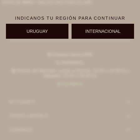
ARTIR DE $6000 + MILLAS ITAÚ TODO EL AÑO
INDICANOS TU REGIÓN PARA CONTINUAR
URUGUAY
INTERNACIONAL
Suscribirme
Esteban elena 6390

092996551

Horario de Atención: Lunes a Viernes: 11:00 a 19:30 hs |

Sábados: 11:00 a 18:00 hs
Escribinos

MI CUENTA
AGNES LENOBLE
COMPRAR