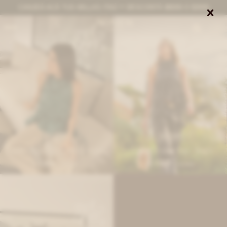
CANJEÁ ACÁ TUS MILLAS ITAÚ Y DESCONTÁ $8000 O $3000


0
IVA OFF
IVA OFF
Leather Frunce Top - Verde Inglés
Leather Frunce Top - Negro
7.869
7.869
$
9.600
$
9.600
$
$