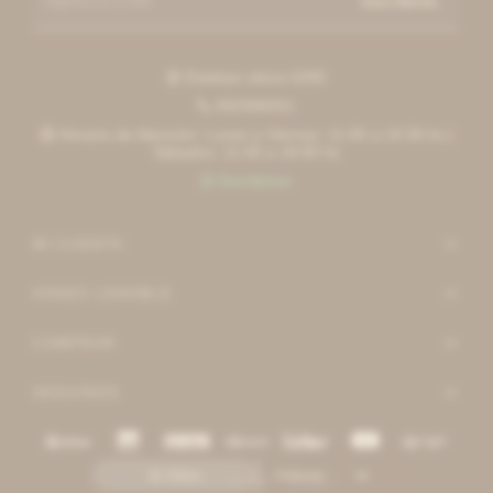
Suscribirme
Esteban elena 6390

092996551

Horario de Atención: Lunes a Viernes: 11:00 a 19:30 hs |

Sábados: 11:00 a 18:00 hs
Escribinos

MI CUENTA
AGNES LENOBLE
COMPRAR
SEGUINOS
Recomendados