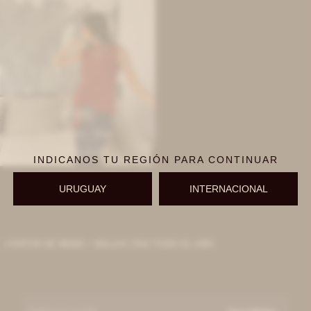
IVA OFF
Top Rosette - Rojo
7.213
$
8.800
$
INDICANOS TU REGIÓN PARA CONTINUAR
URUGUAY
INTERNACIONAL
 PARTIR DE $6000 + MILLAS ITAÚ TODO EL AÑO