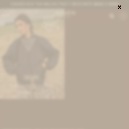
CANJEÁ ACÁ TUS MILLAS ITAÚ Y DESCONTÁ $8000 O $3000


0
IVA OFF
Puffer Jacket Vol 2 - Negro
7.869
$
9.600
$