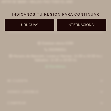
ARTIR DE $6000 + MILLAS ITAÚ TODO EL AÑO
INDICANOS TU REGIÓN PARA CONTINUAR
URUGUAY
INTERNACIONAL
Suscribirme
Esteban elena 6390

092996551

Horario de Atención: Lunes a Viernes: 11:00 a 19:30 hs |

Sábados: 11:00 a 18:00 hs
Escribinos

MI CUENTA
AGNES LENOBLE
COMPRAR