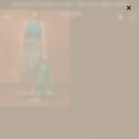
CANJEÁ ACÁ TUS MILLAS ITAÚ Y DESCONTÁ $8000 O $3000


0
Ribbon Skirt - Gris
6.400
$