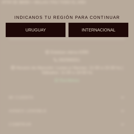
RTIR DE $6000 + MILLAS ITAÚ TODO EL AÑO
INDICANOS TU REGIÓN PARA CONTINUAR
URUGUAY
INTERNACIONAL
Suscribirme
Esteban elena 6390

092996551

Horario de Atención: Lunes a Viernes: 11:00 a 19:30 hs |

Sábados: 11:00 a 18:00 hs
Escribinos

MI CUENTA
AGNES LENOBLE
COMPRAR