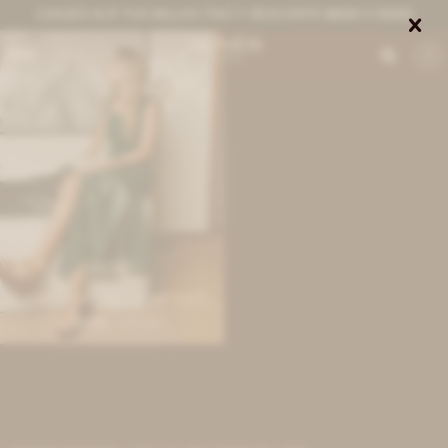
CANJEÁ ACÁ TUS MILLAS ITAÚ Y DESCONTÁ $8000 O $3000


0
IVA OFF
Formal Friend Skirt - Verde Inglés
13.435
$
16.390
$