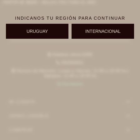
 PARTIR DE $6000 + MILLAS ITAÚ TODO EL AÑO
INDICANOS TU REGIÓN PARA CONTINUAR
URUGUAY
INTERNACIONAL
Suscribirme
Esteban elena 6390

092996551

Horario de Atención: Lunes a Viernes: 11:00 a 19:30 hs |

Sábados: 11:00 a 18:00 hs
Escribinos

MI CUENTA
AGNES LENOBLE
COMPRAR