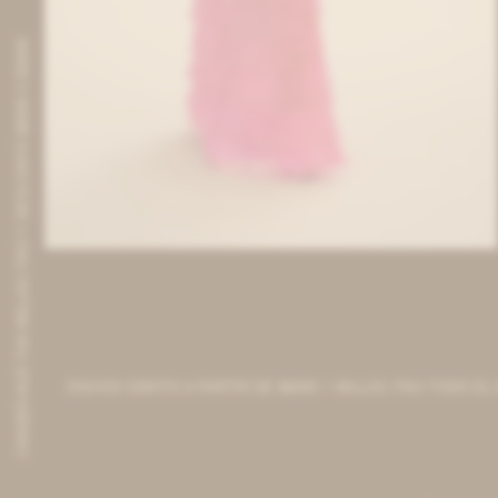
CANJEÁ ACÁ TUS MILLAS ITAÚ Y DESCONTÁ $8000 O $3000
IVA OFF
Idolo Skirt - Chicle
8.853
$
10.800
$
ENVIOS GRATIS A PARTIR DE $6000 + MILLAS ITAÚ TODO EL AÑO